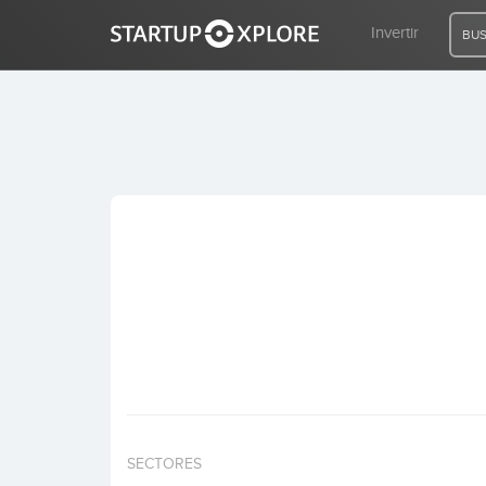
Invertir
BUS
BUSCO FINANCIACIÓN
REGISTRO
ACCESO
Inicio
Invertir
SECTORES