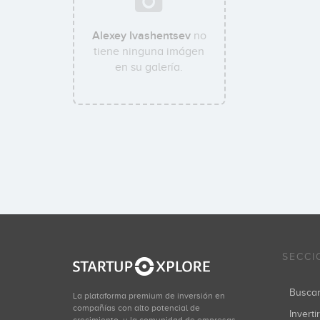
Alexey Ivashentsev
no
tiene ninguna imágen
en su galería.
SECCI
Busca
La plataforma premium de inversión en
compañías con alto potencial de
Inverti