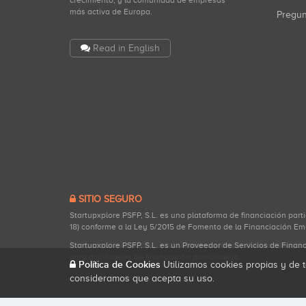
crecimiento, y la comunidad de empresas
más activa de Europa.
Pregu
Read in English
SITIO SEGURO
Startupxplore PSFP, S.L. es una plataforma de financiación part
18) conforme a la Ley 5/2015 de Fomento de la Financiación Em
Startupxplore PSFP, S.L. es un Proveedor de Servicios de Finan
para actividades de financiación participativa.
Política de Cookies
Utilizamos cookies propias y de t
consideramos que acepta su uso.