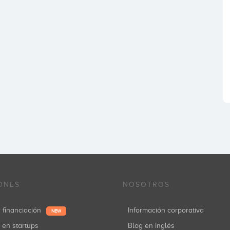
ONES
NOSOTROS
r financiación
Información corporativa
NEW
r en startups
Blog en inglés