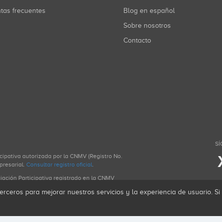
ntas frecuentes
Blog en español
Sobre nosotros
Contacto
SÍ
icipativa autorizada por la CNMV (Registro No.
presarial.
Consultar registro oficial
.
ciación Participativa registrado en la CNMV
erceros para mejorar nuestros servicios y la experiencia de usuario. S