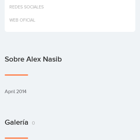
Invertir
REDES SOCIALES
WEB OFICIAL
Sobre Alex Nasib
April 2014
Galería
0