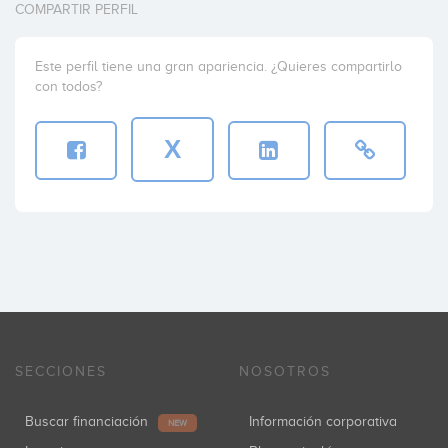
COMPARTIR PERFIL
Este perfil tiene una gran apariencia. ¿Quieres compartirlo
con todos?
X
SECCIONES
NOSOTROS
Buscar financiación
Información corporativa
NEW