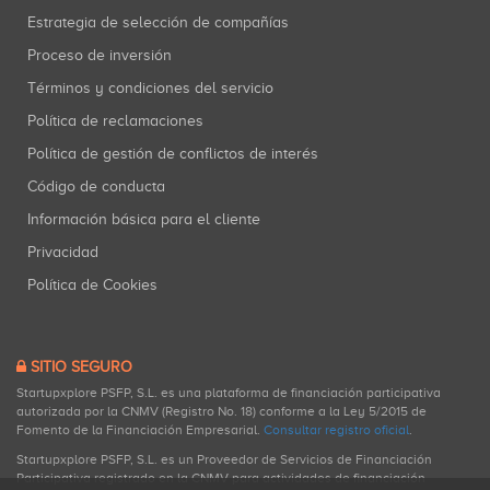
Estrategia de selección de compañías
Proceso de inversión
Términos y condiciones del servicio
Política de reclamaciones
Política de gestión de conflictos de interés
Código de conducta
Información básica para el cliente
Privacidad
Política de Cookies
SITIO SEGURO
Startupxplore PSFP, S.L. es una plataforma de financiación participativa
autorizada por la CNMV (Registro No. 18) conforme a la Ley 5/2015 de
Fomento de la Financiación Empresarial.
Consultar registro oficial
.
Startupxplore PSFP, S.L. es un Proveedor de Servicios de Financiación
Participativa registrado en la CNMV para actividades de financiación