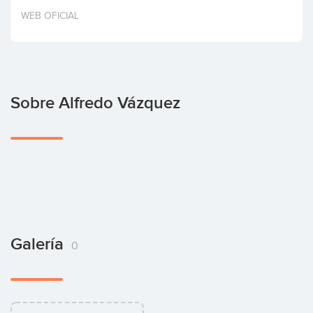
Invertir
WEB OFICIAL
Sobre Alfredo Vázquez
Galería
0