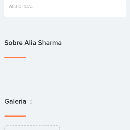
Invertir
WEB OFICIAL
Sobre Alia Sharma
Galería
0