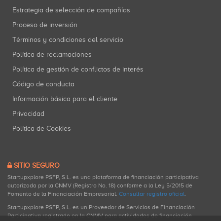
Estrategia de selección de compañías
Proceso de inversión
Términos y condiciones del servicio
Política de reclamaciones
Política de gestión de conflictos de interés
Código de conducta
Información básica para el cliente
Privacidad
Política de Cookies
SITIO SEGURO
Startupxplore PSFP, S.L. es una plataforma de financiación participativa
autorizada por la CNMV (Registro No. 18) conforme a la Ley 5/2015 de
Fomento de la Financiación Empresarial.
Consultar registro oficial
.
Startupxplore PSFP, S.L. es un Proveedor de Servicios de Financiación
Participativa registrado en la CNMV para actividades de financiación