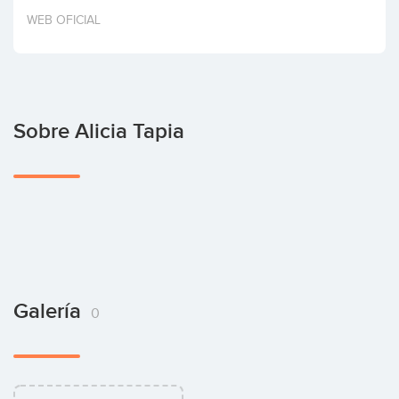
Invertir
WEB OFICIAL
Sobre Alicia Tapia
Galería
0