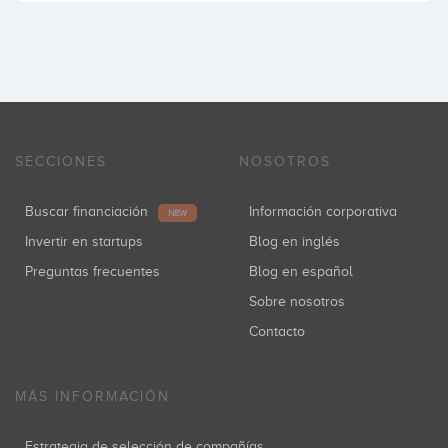
SECCIONES
NOSOTROS
Buscar financiación
Información corporativa
NEW
Invertir en startups
Blog en inglés
Preguntas frecuentes
Blog en español
Sobre nosotros
Contacto
MÁS INFORMACIÓN
Estrategia de selección de compañías