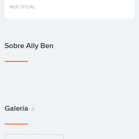
Invertir
WEB OFICIAL
Sobre Ally Ben
Galería
0