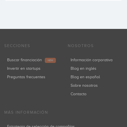
SECCIONES
NOSOTROS
Buscar financiación
Información corporativa
NEW
Invertir en startups
Blog en inglés
Preguntas frecuentes
Blog en español
Sobre nosotros
Contacto
MÁS INFORMACIÓN
Estrategia de selección de compañías