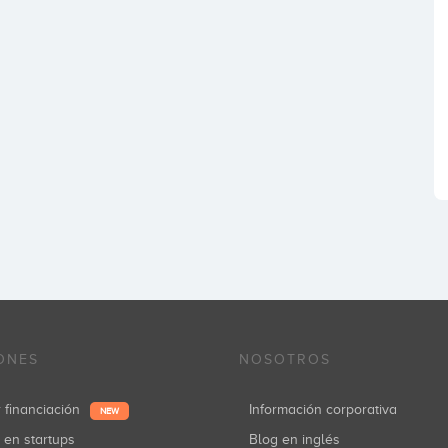
ONES
NOSOTROS
r financiación
Información corporativa
NEW
r en startups
Blog en inglés