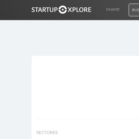
Invertir
BUS
BUSCO FINANCIACIÓN
REGISTRO
ACCESO
Inicio
Invertir
SECTORES