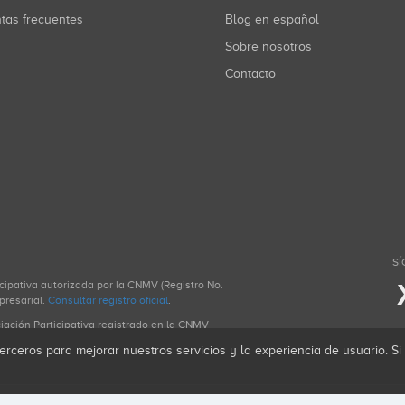
ntas frecuentes
Blog en español
Sobre nosotros
Contacto
SÍ
icipativa autorizada por la CNMV (Registro No.
presarial.
Consultar registro oficial
.
ciación Participativa registrado en la CNMV
erceros para mejorar nuestros servicios y la experiencia de usuario. S