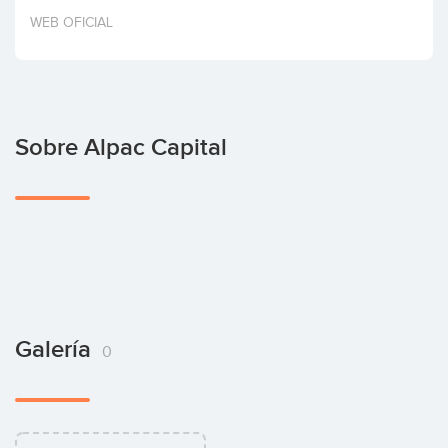
Invertir
WEB OFICIAL
Sobre Alpac Capital
Galería
0