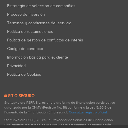
Estrategia de selección de compañías
Proceso de inversión
Términos y condiciones del servicio
Política de reclamaciones
Política de gestión de conflictos de interés
Código de conducta
Información básica para el cliente
Privacidad
Política de Cookies
SITIO SEGURO
Startupxplore PSFP, S.L. es una plataforma de financiación participativa
autorizada por la CNMV (Registro No. 18) conforme a la Ley 5/2015 de
Fomento de la Financiación Empresarial.
Consultar registro oficial
.
Startupxplore PSFP, S.L. es un Proveedor de Servicios de Financiación
Participativa registrado en la CNMV para actividades de financiación