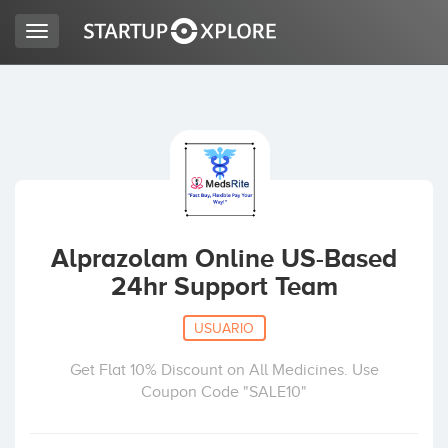
Toggle
navigation
BUSCO FINANCIACIÓN
REGISTRO
ACCESO
Alprazolam Online US-Based
24hr Support Team
USUARIO
Get Flat 10% Discount on All Medicines. Use
Coupon Code "SALE10"
Inicio