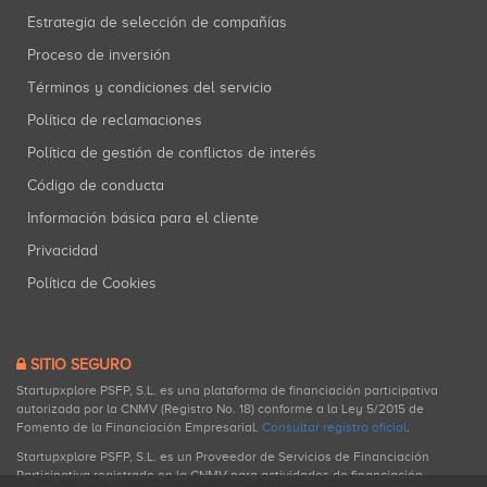
Estrategia de selección de compañías
Proceso de inversión
Términos y condiciones del servicio
Política de reclamaciones
Política de gestión de conflictos de interés
Código de conducta
Información básica para el cliente
Privacidad
Política de Cookies
SITIO SEGURO
Startupxplore PSFP, S.L. es una plataforma de financiación participativa
autorizada por la CNMV (Registro No. 18) conforme a la Ley 5/2015 de
Fomento de la Financiación Empresarial.
Consultar registro oficial
.
Startupxplore PSFP, S.L. es un Proveedor de Servicios de Financiación
Participativa registrado en la CNMV para actividades de financiación