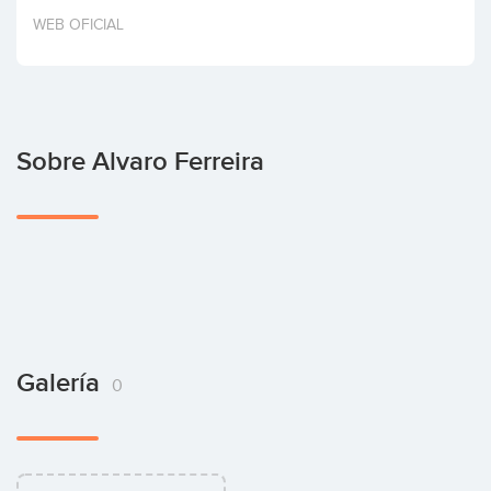
Invertir
WEB OFICIAL
Sobre Alvaro Ferreira
Galería
0