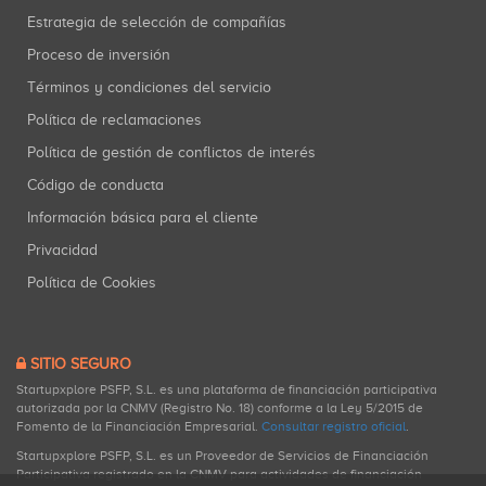
Estrategia de selección de compañías
Proceso de inversión
Términos y condiciones del servicio
Política de reclamaciones
Política de gestión de conflictos de interés
Código de conducta
Información básica para el cliente
Privacidad
Política de Cookies
SITIO SEGURO
Startupxplore PSFP, S.L. es una plataforma de financiación participativa
autorizada por la CNMV (Registro No. 18) conforme a la Ley 5/2015 de
Fomento de la Financiación Empresarial.
Consultar registro oficial
.
Startupxplore PSFP, S.L. es un Proveedor de Servicios de Financiación
Participativa registrado en la CNMV para actividades de financiación