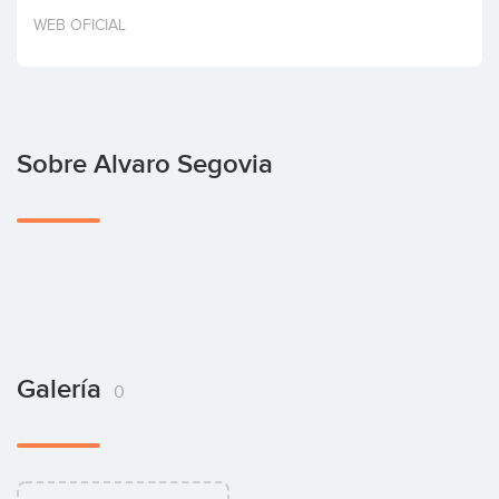
Invertir
WEB OFICIAL
Sobre Alvaro Segovia
Galería
0