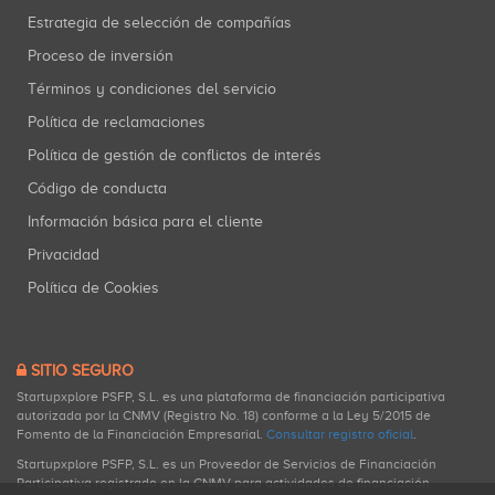
Estrategia de selección de compañías
Proceso de inversión
Términos y condiciones del servicio
Política de reclamaciones
Política de gestión de conflictos de interés
Código de conducta
Información básica para el cliente
Privacidad
Política de Cookies
SITIO SEGURO
Startupxplore PSFP, S.L. es una plataforma de financiación participativa
autorizada por la CNMV (Registro No. 18) conforme a la Ley 5/2015 de
Fomento de la Financiación Empresarial.
Consultar registro oficial
.
Startupxplore PSFP, S.L. es un Proveedor de Servicios de Financiación
Participativa registrado en la CNMV para actividades de financiación