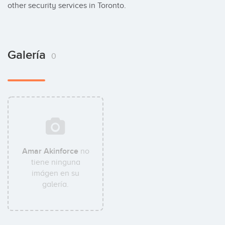
other security services in Toronto.
Galería
0
Amar Akinforce
no
tiene ninguna
imágen en su
galería.