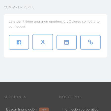
COMPARTIR PERFIL
Este perfil tiene una gran apariencia. ¿Quieres compartirlo
con todos?
X
SECCIONES
NOSOTROS
Buscar financiación
Información corporativa
NEW