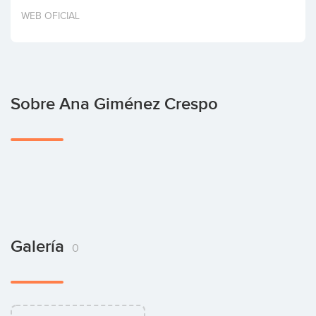
Invertir
WEB OFICIAL
Sobre Ana Giménez Crespo
Galería
0