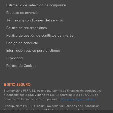
Estrategia de selección de compañías
Proceso de inversión
Términos y condiciones del servicio
Política de reclamaciones
Política de gestión de conflictos de interés
Código de conducta
Información básica para el cliente
Privacidad
Política de Cookies
SITIO SEGURO
Startupxplore PSFP, S.L. es una plataforma de financiación participativa
autorizada por la CNMV (Registro No. 18) conforme a la Ley 5/2015 de
Fomento de la Financiación Empresarial.
Consultar registro oficial
.
Startupxplore PSFP, S.L. es un Proveedor de Servicios de Financiación
Participativa registrado en la CNMV para actividades de financiación