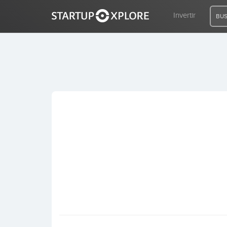
Invertir
BUS
BUSCO FINANCIACIÓN
REGISTRO
ACCESO
Inicio
Invertir