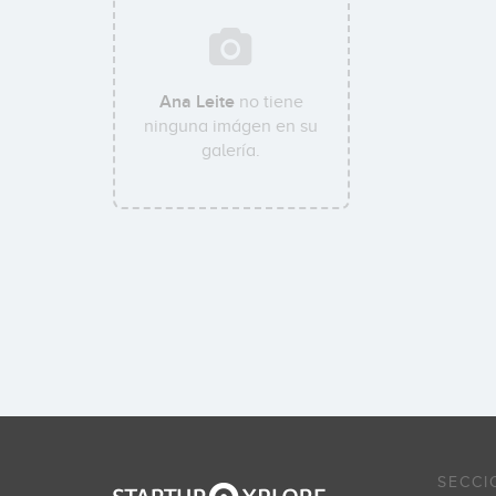
Ana Leite
no tiene
ninguna imágen en su
galería.
SECCI