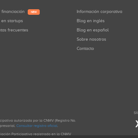
r financiación
Información corporativa
NEW
r en startups
Blog en inglés
ntas frecuentes
Blog en español
Sobre nosotros
Contacto
SÍ
icipativa autorizada por la CNMV (Registro No.
presarial.
Consultar registro oficial
.
ciación Participativa registrado en la CNMV