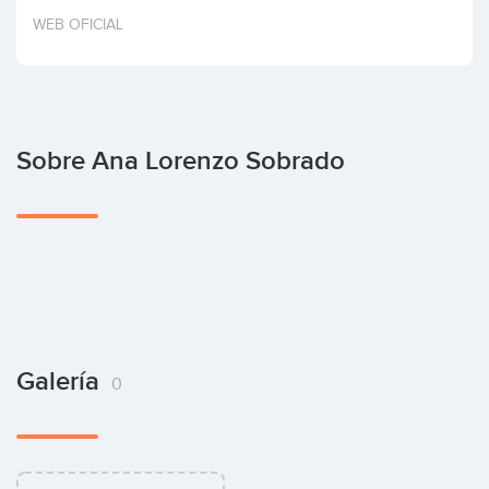
Invertir
WEB OFICIAL
Sobre Ana Lorenzo Sobrado
Galería
0