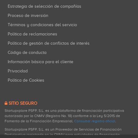
Estrategia de selección de compañías
Proceso de inversión
Términos y condiciones del servicio
Política de reclamaciones
Política de gestión de conflictos de interés
Código de conducta
Información básica para el cliente
Privacidad
Política de Cookies
SITIO SEGURO
Startupxplore PSFP, S.L. es una plataforma de financiación participativa
autorizada por la CNMV (Registro No. 18) conforme a la Ley 5/2015 de
Fomento de la Financiación Empresarial.
Consultar registro oficial
.
Startupxplore PSFP, S.L. es un Proveedor de Servicios de Financiación
Participativa registrado en la CNMV para actividades de financiación