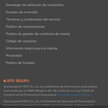
Estrategia de selección de compañías
Proceso de inversión
Términos y condiciones del servicio
Política de reclamaciones
Política de gestión de conflictos de interés
Código de conducta
Información básica para el cliente
Privacidad
Política de Cookies
SITIO SEGURO
Startupxplore PSFP, S.L. es una plataforma de financiación participativa
autorizada por la CNMV (Registro No. 18) conforme a la Ley 5/2015 de
Fomento de la Financiación Empresarial.
Consultar registro oficial
.
Startupxplore PSFP, S.L. es un Proveedor de Servicios de Financiación
Participativa registrado en la CNMV para actividades de financiación