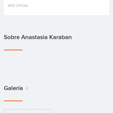
Invertir
WEB OFICIAL
Sobre Anastasia Karaban
Galería
0