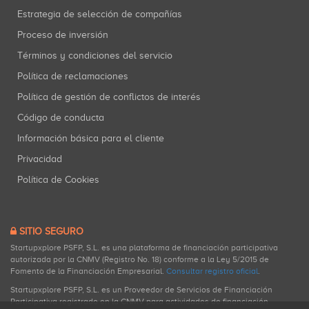
Estrategia de selección de compañías
Proceso de inversión
Términos y condiciones del servicio
Política de reclamaciones
Política de gestión de conflictos de interés
Código de conducta
Información básica para el cliente
Privacidad
Política de Cookies
SITIO SEGURO
Startupxplore PSFP, S.L. es una plataforma de financiación participativa
autorizada por la CNMV (Registro No. 18) conforme a la Ley 5/2015 de
Fomento de la Financiación Empresarial.
Consultar registro oficial
.
Startupxplore PSFP, S.L. es un Proveedor de Servicios de Financiación
Participativa registrado en la CNMV para actividades de financiación