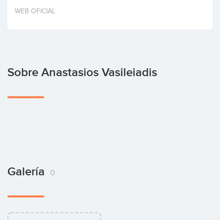
Invertir
WEB OFICIAL
Sobre Anastasios Vasileiadis
Galería
0