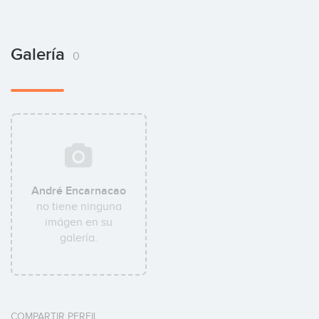
Galería
0
André Encarnacao
no tiene ninguna
imágen en su
galería.
COMPARTIR PERFIL