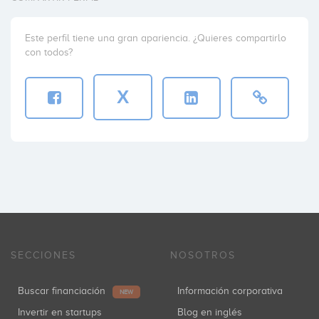
Este perfil tiene una gran apariencia. ¿Quieres compartirlo
con todos?
X
SECCIONES
NOSOTROS
Buscar financiación
Información corporativa
NEW
Invertir en startups
Blog en inglés