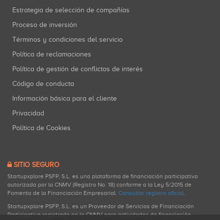
Estrategia de selección de compañías
Proceso de inversión
Términos y condiciones del servicio
Política de reclamaciones
Política de gestión de conflictos de interés
Código de conducta
Información básica para el cliente
Privacidad
Política de Cookies
SITIO SEGURO
Startupxplore PSFP, S.L. es una plataforma de financiación participativa
autorizada por la CNMV (Registro No. 18) conforme a la Ley 5/2015 de
Fomento de la Financiación Empresarial.
Consultar registro oficial
.
Startupxplore PSFP, S.L. es un Proveedor de Servicios de Financiación
Participativa registrado en la CNMV para actividades de financiación