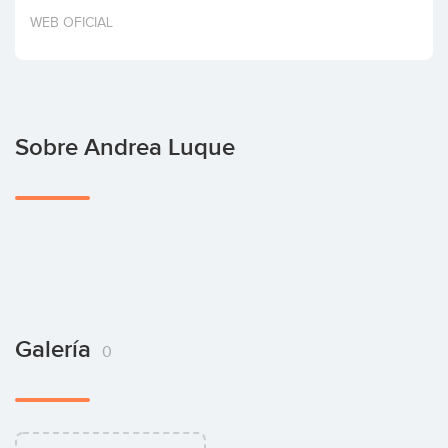
Invertir
WEB OFICIAL
Sobre Andrea Luque
Galería
0