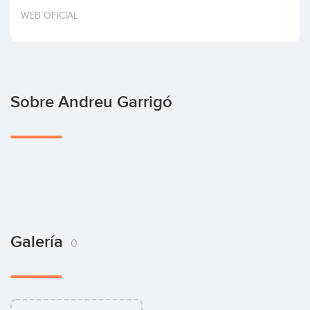
Invertir
WEB OFICIAL
Sobre Andreu Garrigó
Galería
0