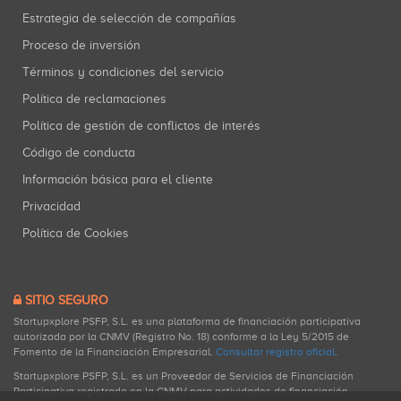
Estrategia de selección de compañías
Proceso de inversión
Términos y condiciones del servicio
Política de reclamaciones
Política de gestión de conflictos de interés
Código de conducta
Información básica para el cliente
Privacidad
Política de Cookies
SITIO SEGURO
Startupxplore PSFP, S.L. es una plataforma de financiación participativa
autorizada por la CNMV (Registro No. 18) conforme a la Ley 5/2015 de
Fomento de la Financiación Empresarial.
Consultar registro oficial
.
Startupxplore PSFP, S.L. es un Proveedor de Servicios de Financiación
Participativa registrado en la CNMV para actividades de financiación