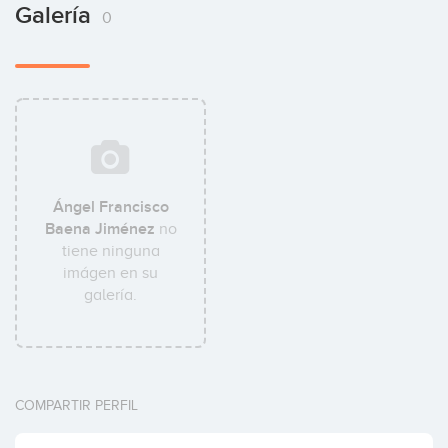
Galería
0
Ángel Francisco
Baena Jiménez
no
tiene ninguna
imágen en su
galería.
COMPARTIR PERFIL