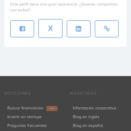
Este perfil tiene una gran apariencia. ¿Quieres compartirlo
con todos?
X
SECCIONES
NOSOTROS
Buscar financiación
Información corporativa
NEW
Invertir en startups
Blog en inglés
Preguntas frecuentes
Blog en español