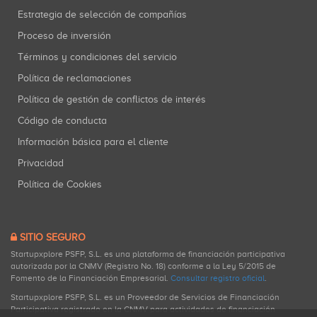
Estrategia de selección de compañías
Proceso de inversión
Términos y condiciones del servicio
Política de reclamaciones
Política de gestión de conflictos de interés
Código de conducta
Información básica para el cliente
Privacidad
Política de Cookies
SITIO SEGURO
Startupxplore PSFP, S.L. es una plataforma de financiación participativa
autorizada por la CNMV (Registro No. 18) conforme a la Ley 5/2015 de
Fomento de la Financiación Empresarial.
Consultar registro oficial
.
Startupxplore PSFP, S.L. es un Proveedor de Servicios de Financiación
Participativa registrado en la CNMV para actividades de financiación