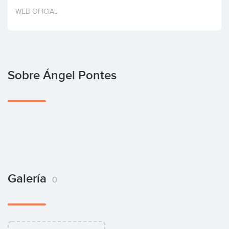
Invertir
WEB OFICIAL
Sobre Ángel Pontes
Galería
0