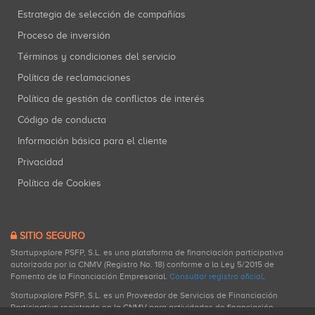
Estrategia de selección de compañías
Proceso de inversión
Términos y condiciones del servicio
Política de reclamaciones
Política de gestión de conflictos de interés
Código de conducta
Información básica para el cliente
Privacidad
Política de Cookies
SITIO SEGURO
Startupxplore PSFP, S.L. es una plataforma de financiación participativa
autorizada por la CNMV (Registro No. 18) conforme a la Ley 5/2015 de
Fomento de la Financiación Empresarial.
Consultar registro oficial
.
Startupxplore PSFP, S.L. es un Proveedor de Servicios de Financiación
Participativa registrado en la CNMV para actividades de financiación