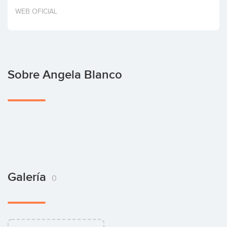
Invertir
WEB OFICIAL
Sobre Angela Blanco
Galería
0