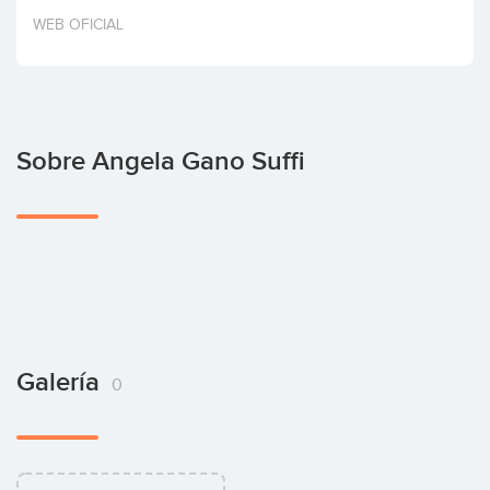
Invertir
WEB OFICIAL
Sobre Angela Gano Suffi
Galería
0