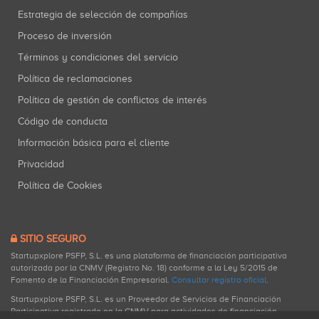
Estrategia de selección de compañías
Proceso de inversión
Términos y condiciones del servicio
Política de reclamaciones
Política de gestión de conflictos de interés
Código de conducta
Información básica para el cliente
Privacidad
Política de Cookies
SITIO SEGURO
Startupxplore PSFP, S.L. es una plataforma de financiación participativa
autorizada por la CNMV (Registro No. 18) conforme a la Ley 5/2015 de
Fomento de la Financiación Empresarial.
Consultar registro oficial
.
Startupxplore PSFP, S.L. es un Proveedor de Servicios de Financiación
Participativa registrado en la CNMV para actividades de financiación