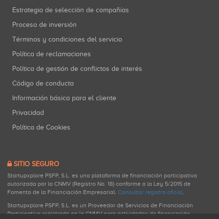
Estrategia de selección de compañías
Proceso de inversión
Términos y condiciones del servicio
Política de reclamaciones
Política de gestión de conflictos de interés
Código de conducta
Información básica para el cliente
Privacidad
Política de Cookies
SITIO SEGURO
Startupxplore PSFP, S.L. es una plataforma de financiación participativa
autorizada por la CNMV (Registro No. 18) conforme a la Ley 5/2015 de
Fomento de la Financiación Empresarial.
Consultar registro oficial
.
Startupxplore PSFP, S.L. es un Proveedor de Servicios de Financiación
Participativa registrado en la CNMV para actividades de financiación