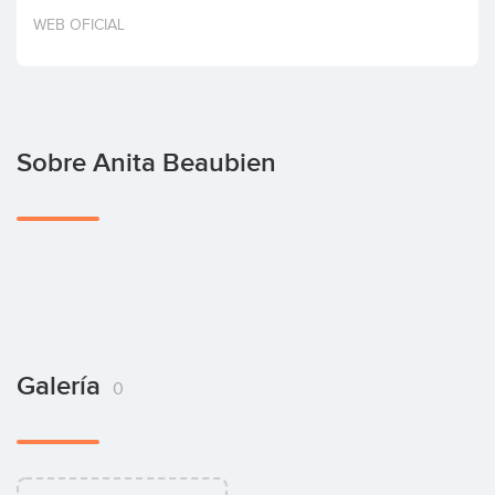
Invertir
WEB OFICIAL
Sobre Anita Beaubien
Galería
0