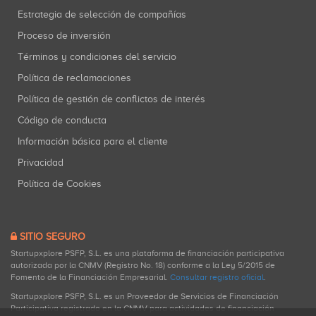
Estrategia de selección de compañías
Proceso de inversión
Términos y condiciones del servicio
Política de reclamaciones
Política de gestión de conflictos de interés
Código de conducta
Información básica para el cliente
Privacidad
Política de Cookies
SITIO SEGURO
Startupxplore PSFP, S.L. es una plataforma de financiación participativa
autorizada por la CNMV (Registro No. 18) conforme a la Ley 5/2015 de
Fomento de la Financiación Empresarial.
Consultar registro oficial
.
Startupxplore PSFP, S.L. es un Proveedor de Servicios de Financiación
Participativa registrado en la CNMV para actividades de financiación