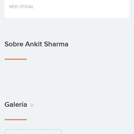
Invertir
WEB OFICIAL
Sobre Ankit Sharma
Galería
0