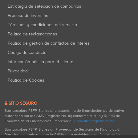
Estrategia de selección de compañías
Proceso de inversión
Términos y condiciones del servicio
Política de reclamaciones
Política de gestión de conflictos de interés
Código de conducta
Información básica para el cliente
Privacidad
Política de Cookies
SITIO SEGURO
Startupxplore PSFP, S.L. es una plataforma de financiación participativa
autorizada por la CNMV (Registro No. 18) conforme a la Ley 5/2015 de
Fomento de la Financiación Empresarial.
Consultar registro oficial
.
Startupxplore PSFP, S.L. es un Proveedor de Servicios de Financiación
Participativa registrado en la CNMV para actividades de financiación