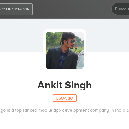
CO FINANCIACIÓN
Ankit Singh
USUARIO
go is a top-ranked mobile app development company in India 