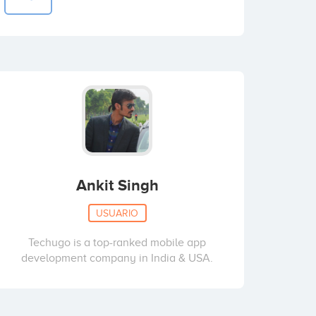
Ankit Singh
USUARIO
Techugo is a top-ranked mobile app
development company in India & USA.