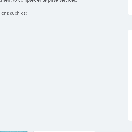
ment to complex enterprise services.

ons such as:
