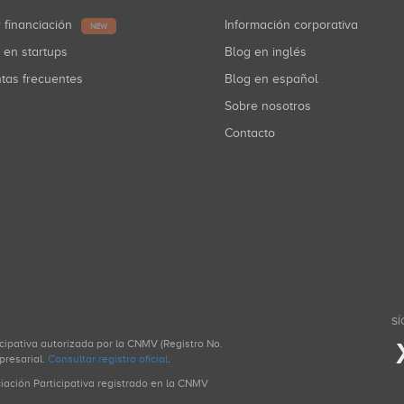
r financiación
Información corporativa
NEW
r en startups
Blog en inglés
ntas frecuentes
Blog en español
Sobre nosotros
Contacto
SÍ
icipativa autorizada por la CNMV (Registro No.
presarial.
Consultar registro oficial
.
ciación Participativa registrado en la CNMV