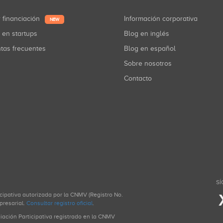
r financiación
Información corporativa
NEW
r en startups
Blog en inglés
ntas frecuentes
Blog en español
Sobre nosotros
Contacto
SÍ
icipativa autorizada por la CNMV (Registro No.
presarial.
Consultar registro oficial
.
ciación Participativa registrado en la CNMV