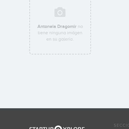
Antonela Dragomir
no
tiene ninguna imágen
en su galería.
SECCI