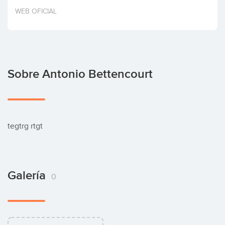
Invertir
WEB OFICIAL
Sobre Antonio Bettencourt
tegtrg rtgt
Galería
0