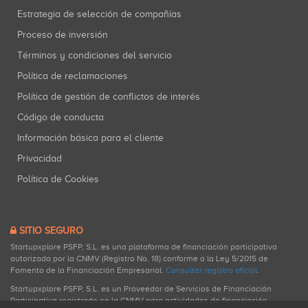
Estrategia de selección de compañías
Proceso de inversión
Términos y condiciones del servicio
Política de reclamaciones
Política de gestión de conflictos de interés
Código de conducta
Información básica para el cliente
Privacidad
Política de Cookies
SITIO SEGURO
Startupxplore PSFP, S.L. es una plataforma de financiación participativa
autorizada por la CNMV (Registro No. 18) conforme a la Ley 5/2015 de
Fomento de la Financiación Empresarial.
Consultar registro oficial
.
Startupxplore PSFP, S.L. es un Proveedor de Servicios de Financiación
Participativa registrado en la CNMV para actividades de financiación