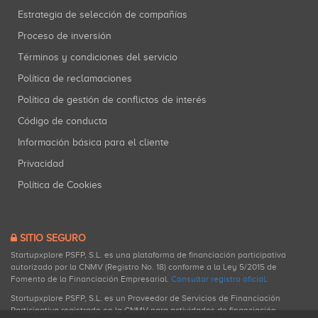
Estrategia de selección de compañías
Proceso de inversión
Términos y condiciones del servicio
Política de reclamaciones
Política de gestión de conflictos de interés
Código de conducta
Información básica para el cliente
Privacidad
Política de Cookies
SITIO SEGURO
Startupxplore PSFP, S.L. es una plataforma de financiación participativa
autorizada por la CNMV (Registro No. 18) conforme a la Ley 5/2015 de
Fomento de la Financiación Empresarial.
Consultar registro oficial
.
Startupxplore PSFP, S.L. es un Proveedor de Servicios de Financiación
Participativa registrado en la CNMV para actividades de financiación