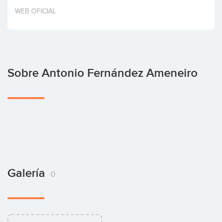
Invertir
WEB OFICIAL
Sobre Antonio Fernández Ameneiro
Galería
0