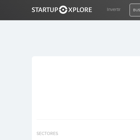
Invertir
BUS
BUSCO FINANCIACIÓN
REGISTRO
ACCESO
Inicio
Invertir
SECTORES