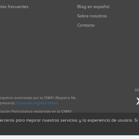
ntas frecuentes
Blog en español
Sobre nosotros
Contacto
SÍ
icipativa autorizada por la CNMV (Registro No.
presarial.
Consultar registro oficial
.
ciación Participativa registrado en la CNMV
erceros para mejorar nuestros servicios y la experiencia de usuario. S