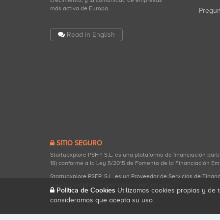
crecimiento, y la comunidad de empresas
más activa de Europa.
Pregu
Read in English
SITIO SEGURO
Startupxplore PSFP, S.L. es una plataforma de financiación part
18) conforme a la Ley 5/2015 de Fomento de la Financiación Em
Startupxplore PSFP, S.L. es un Proveedor de Servicios de Finan
para actividades de financiación participativa.
Política de Cookies
Utilizamos cookies propias y de t
consideramos que acepta su uso.