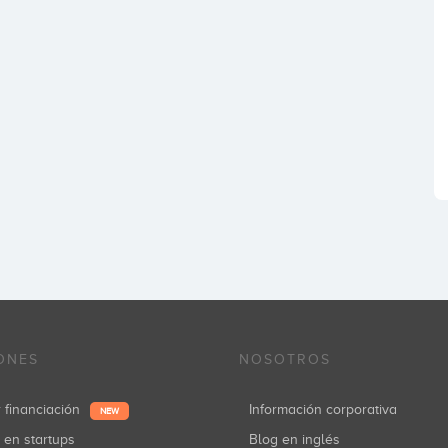
ONES
NOSOTROS
r financiación
Información corporativa
NEW
r en startups
Blog en inglés