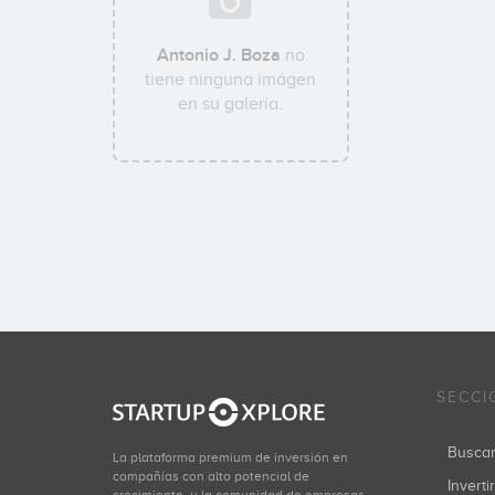
Antonio J. Boza
no
tiene ninguna imágen
en su galería.
SECCI
Busca
La plataforma premium de inversión en
compañías con alto potencial de
Inverti