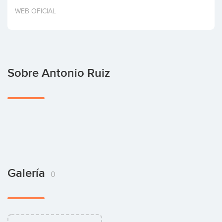
Invertir
WEB OFICIAL
Sobre Antonio Ruiz
Galería
0