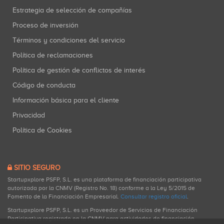
Estrategia de selección de compañías
Proceso de inversión
Términos y condiciones del servicio
Política de reclamaciones
Política de gestión de conflictos de interés
Código de conducta
Información básica para el cliente
Privacidad
Política de Cookies
SITIO SEGURO
Startupxplore PSFP, S.L. es una plataforma de financiación participativa
autorizada por la CNMV (Registro No. 18) conforme a la Ley 5/2015 de
Fomento de la Financiación Empresarial.
Consultar registro oficial
.
Startupxplore PSFP, S.L. es un Proveedor de Servicios de Financiación
Participativa registrado en la CNMV para actividades de financiación