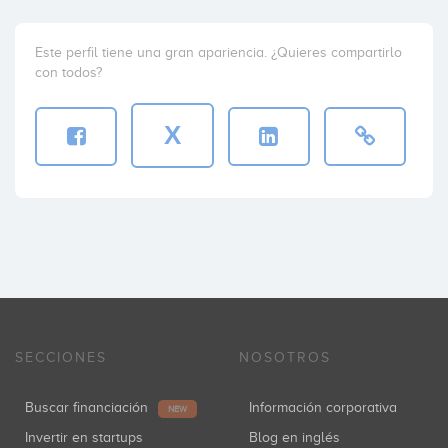
Este perfil tiene una gran apariencia. ¿Quieres compartirlo
con todos?
X
SECCIONES
NOSOTROS
Buscar financiación
Información corporativa
NEW
Invertir en startups
Blog en inglés