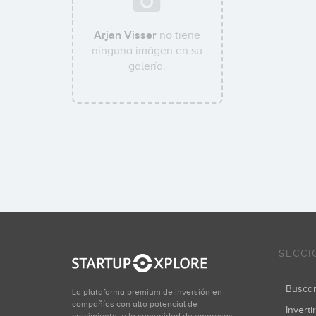
Arjan Visser
no tiene
ninguna imágen en su
galería.
SECCI
Busca
La plataforma premium de inversión en
compañías con alto potencial de
Inverti