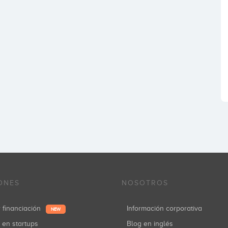
ONES
NOSOTROS
r financiación
Información corporativa
NEW
r en startups
Blog en inglés