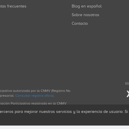
ntas frecuentes
Blog en español
Sobre nosotros
Contacto
SÍ
icipativa autorizada por la CNMV (Registro No.
presarial.
Consultar registro oficial
.
ciación Participativa registrado en la CNMV
erceros para mejorar nuestros servicios y la experiencia de usuario. S