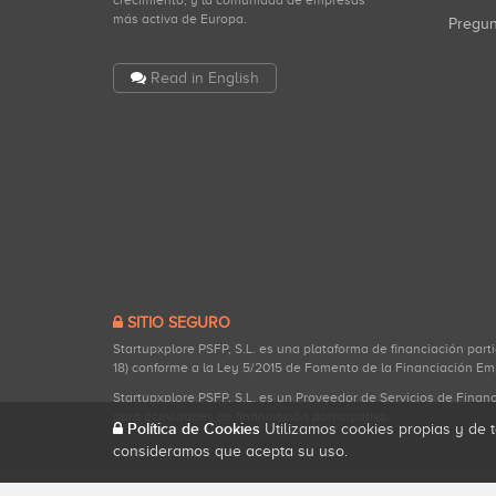
crecimiento, y la comunidad de empresas
más activa de Europa.
Pregu
Read in English
SITIO SEGURO
Startupxplore PSFP, S.L. es una plataforma de financiación part
18) conforme a la Ley 5/2015 de Fomento de la Financiación Em
Startupxplore PSFP, S.L. es un Proveedor de Servicios de Finan
para actividades de financiación participativa.
Política de Cookies
Utilizamos cookies propias y de t
consideramos que acepta su uso.