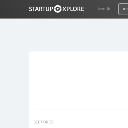
Invertir
BUS
BUSCO FINANCIACIÓN
REGISTRO
ACCESO
Inicio
Invertir
SECTORES