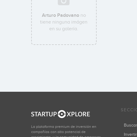
Arturo Padovano
no
tiene ninguna imágen
en su galería.
SECCI
Busca
La plataforma premium de inversión en
compañías con alto potencial de
Inverti