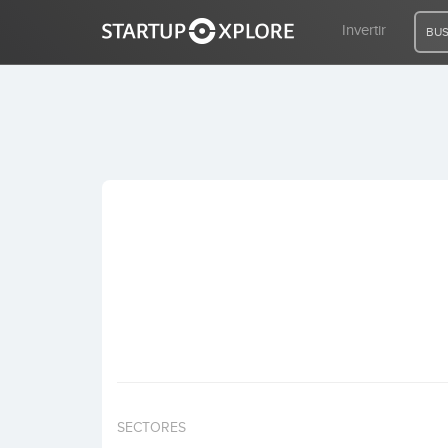
Invertir
BUS
BUSCO FINANCIACIÓN
REGISTRO
ACCESO
Inicio
Invertir
SECTORES