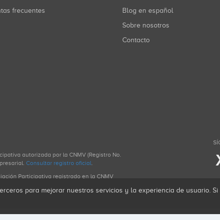
ntas frecuentes
Blog en español
Sobre nosotros
Contacto
SÍ
icipativa autorizada por la CNMV (Registro No.
presarial.
Consultar registro oficial
.
ciación Participativa registrado en la CNMV
erceros para mejorar nuestros servicios y la experiencia de usuario. S