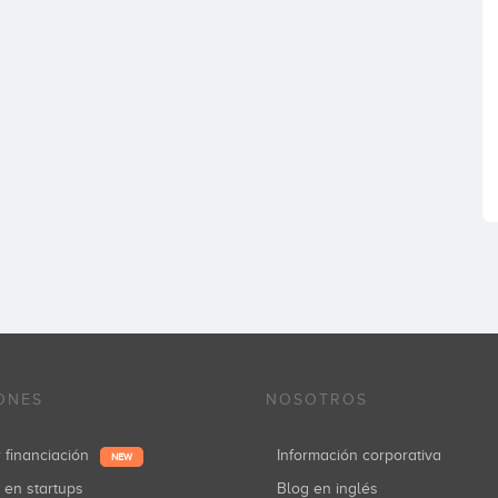
ONES
NOSOTROS
r financiación
Información corporativa
NEW
r en startups
Blog en inglés