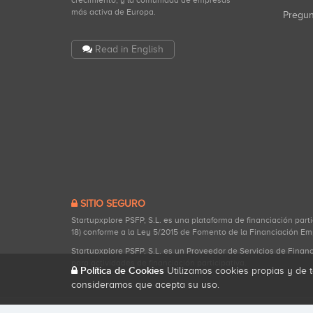
crecimiento, y la comunidad de empresas
más activa de Europa.
Pregu
Read in English
SITIO SEGURO
Startupxplore PSFP, S.L. es una plataforma de financiación part
18) conforme a la Ley 5/2015 de Fomento de la Financiación Em
Startupxplore PSFP, S.L. es un Proveedor de Servicios de Finan
para actividades de financiación participativa.
Política de Cookies
Utilizamos cookies propias y de t
consideramos que acepta su uso.