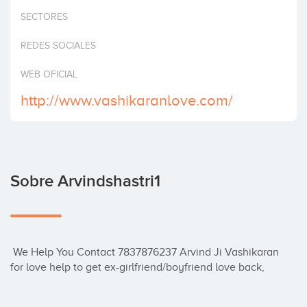
Invertir
SECTORES
REDES SOCIALES
WEB OFICIAL
http://www.vashikaranlove.com/
Sobre Arvindshastri1
 We Help You Contact 7837876237 Arvind Ji Vashikaran 
for love help to get ex-girlfriend/boyfriend love back,