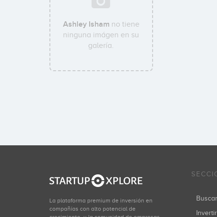
Ashley Isham
no tiene
ninguna imágen en su
galería.
SECCI
Busca
La plataforma premium de inversión en
compañías con alto potencial de
Inverti