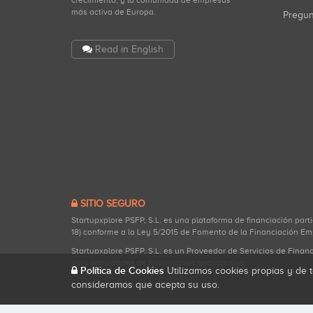
crecimiento, y la comunidad de empresas
más activa de Europa.
Pregu
Read in English
SITIO SEGURO
Startupxplore PSFP, S.L. es una plataforma de financiación part
18) conforme a la Ley 5/2015 de Fomento de la Financiación Em
Startupxplore PSFP, S.L. es un Proveedor de Servicios de Finan
para actividades de financiación participativa.
Política de Cookies
Utilizamos cookies propias y de t
consideramos que acepta su uso.