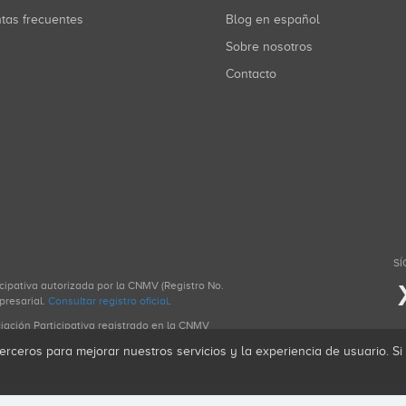
ntas frecuentes
Blog en español
Sobre nosotros
Contacto
SÍ
icipativa autorizada por la CNMV (Registro No.
presarial.
Consultar registro oficial
.
ciación Participativa registrado en la CNMV
erceros para mejorar nuestros servicios y la experiencia de usuario. S