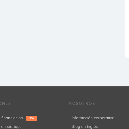
ONES
NOSOTROS
r financiación
Información corporativa
NEW
r en startups
Blog en inglés