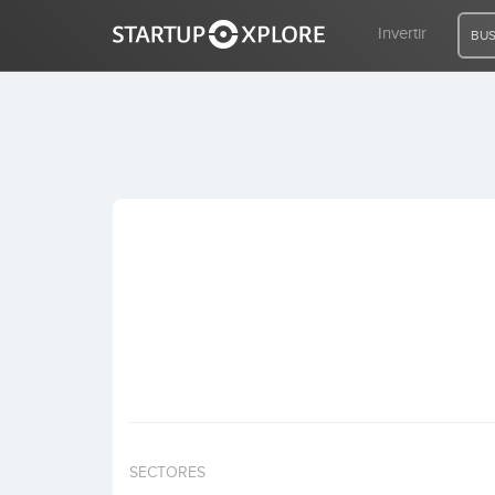
Invertir
BUS
BUSCO FINANCIACIÓN
REGISTRO
ACCESO
Inicio
Invertir
SECTORES