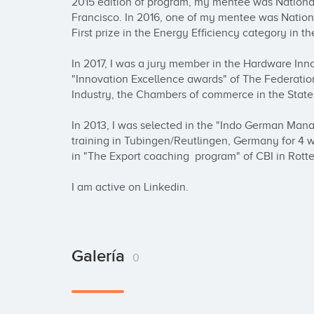
2015 edition of program, my mentee was National
Francisco. In 2016, one of my mentee was Nation
First prize in the Energy Efficiency category in th
In 2017, I was a jury member in the Hardware Inno
"Innovation Excellence awards" of The Federati
Industry, the Chambers of commerce in the State 
In 2013, I was selected in the "Indo German Man
training in Tubingen/Reutlingen, Germany for 4 we
in "The Export coaching  program" of CBI in Rotte
I am active on Linkedin.
Galería
0