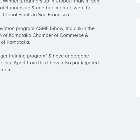
 Winner & Runners up in Global Finals in San 
al Runners up & another  mentee won the 
e Global Finals in San Francisco.

vation program ASME IShow, India & in the  
on of Karnataka Chamber of Commerce & 
of Karnataka.

ager training program" & have undergone 
eks. Apart from this I have also participated 
rdam. 
