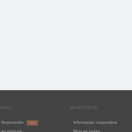
ONES
NOSOTROS
r financiación
Información corporativa
NEW
r en startups
Blog en inglés