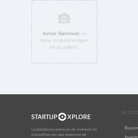
Ashok Toshniwal
no
tiene ninguna imágen
en su galería.
SECCI
Busca
La plataforma premium de inversión en
compañías con alto potencial de
Inverti