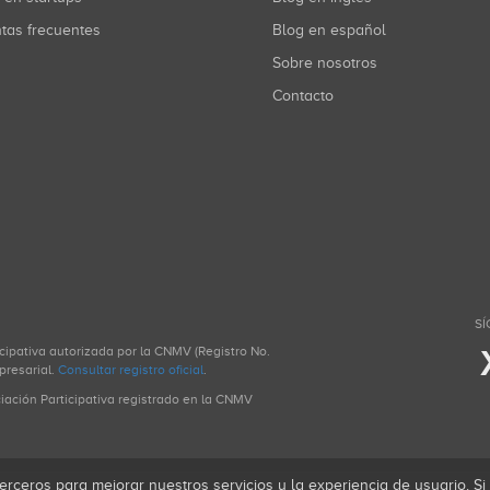
ntas frecuentes
Blog en español
Sobre nosotros
Contacto
SÍ
icipativa autorizada por la CNMV (Registro No.
presarial.
Consultar registro oficial
.
ciación Participativa registrado en la CNMV
erceros para mejorar nuestros servicios y la experiencia de usuario. S