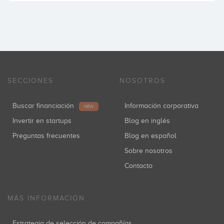
SECCIONES
NOSOTROS
Buscar financiación
Información corporativa
NEW
Invertir en startups
Blog en inglés
Preguntas frecuentes
Blog en español
Sobre nosotros
Contacto
MÁS INFORMACIÓN
Estrategia de selección de compañías