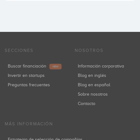
SECCIONES
NOSOTROS
Buscar financiación
Información corporativa
NEW
Invertir en startups
Blog en inglés
Preguntas frecuentes
Blog en español
Sobre nosotros
Contacto
MÁS INFORMACIÓN
Estrategia de selección de compañías