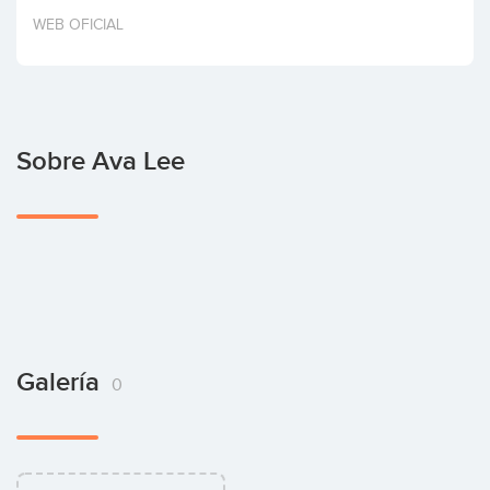
Invertir
WEB OFICIAL
Sobre Ava Lee
Galería
0