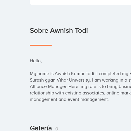
Sobre Awnish Todi
Hello,

My name is Awnish Kumar Todi. I completed my B.
Suresh gyan Vihar University. I am working in a st
Alliance Manager. Here, my role is to bring busin
relationship with existing associates, online mar
management and event management.
Galería
0