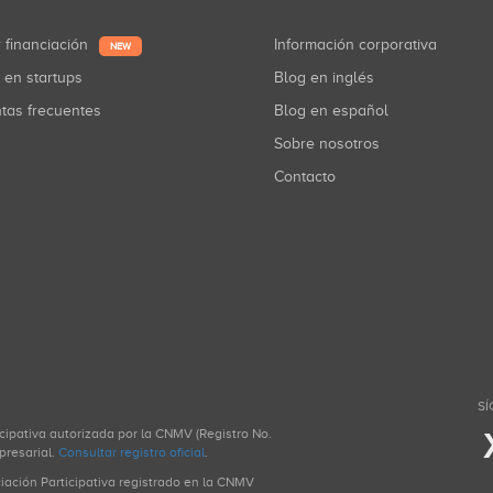
r financiación
Información corporativa
NEW
r en startups
Blog en inglés
ntas frecuentes
Blog en español
Sobre nosotros
Contacto
SÍ
icipativa autorizada por la CNMV (Registro No.
presarial.
Consultar registro oficial
.
ciación Participativa registrado en la CNMV