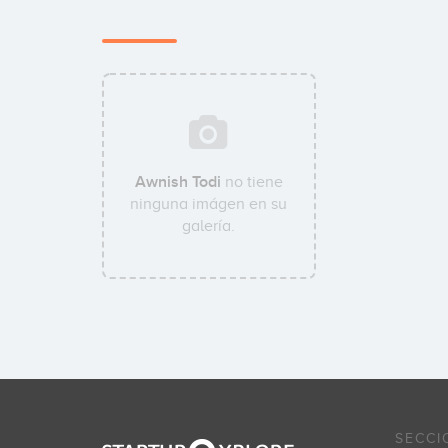
Awnish Todi
no tiene
ninguna imágen en su
galería.
SECCI