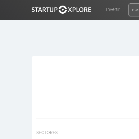
Invertir
BUS
BUSCO FINANCIACIÓN
REGISTRO
ACCESO
Inicio
Invertir
SECTORES