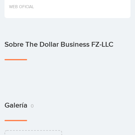
Invertir
WEB OFICIAL
Sobre The Dollar Business FZ-LLC
Galería
0