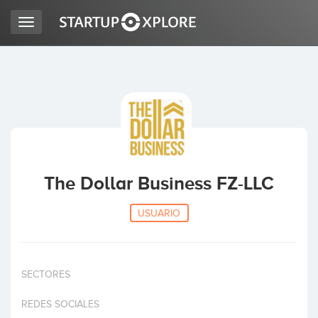
Toggle
navigation
BUSCO FINANCIACIÓN
REGISTRO
ACCESO
The Dollar Business FZ-LLC
USUARIO
SECTORES
Inicio
REDES SOCIALES