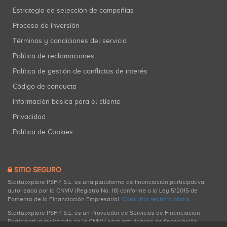
Estrategia de selección de compañías
Proceso de inversión
Términos y condiciones del servicio
Política de reclamaciones
Política de gestión de conflictos de interés
Código de conducta
Información básica para el cliente
Privacidad
Política de Cookies
SITIO SEGURO
Startupxplore PSFP, S.L. es una plataforma de financiación participativa
autorizada por la CNMV (Registro No. 18) conforme a la Ley 5/2015 de
Fomento de la Financiación Empresarial.
Consultar registro oficial
.
Startupxplore PSFP, S.L. es un Proveedor de Servicios de Financiación
Participativa registrado en la CNMV para actividades de financiación