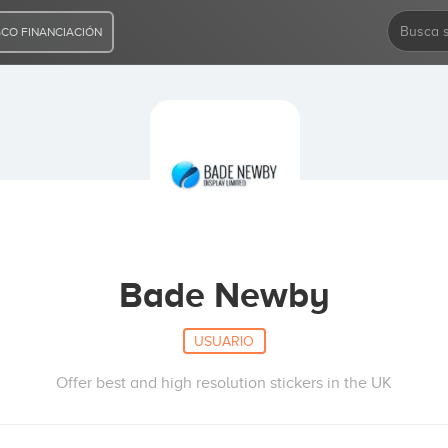
CO FINANCIACIÓN
Bade Newby
USUARIO
Offer best and high resolution stickers in the UK