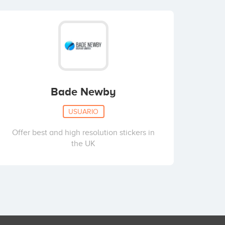
Bade Newby
USUARIO
Offer best and high resolution stickers in
the UK