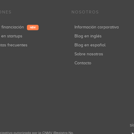
ONES
NOSOTROS
r financiación
Información corporativa
NEW
r en startups
Blog en inglés
ntas frecuentes
Blog en español
Sobre nosotros
Contacto
SÍ
icipativa autorizada por la CNMV (Registro No.