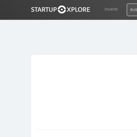
Invertir
BUS
BUSCO FINANCIACIÓN
REGISTRO
ACCESO
Inicio
Invertir