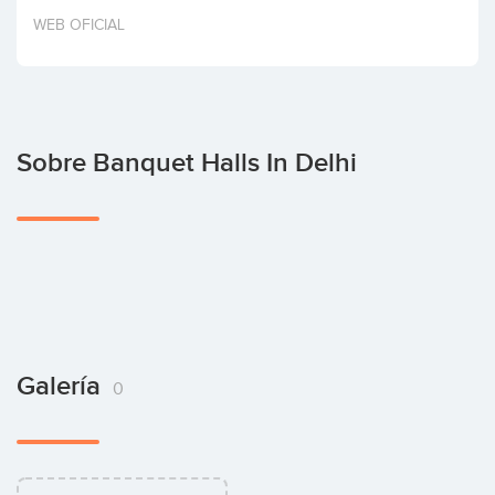
Invertir
WEB OFICIAL
Sobre Banquet Halls In Delhi
Galería
0