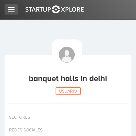
Toggle
navigation
BUSCO FINANCIACIÓN
REGISTRO
ACCESO
banquet halls in delhi
USUARIO
SECTORES
Inicio
REDES SOCIALES