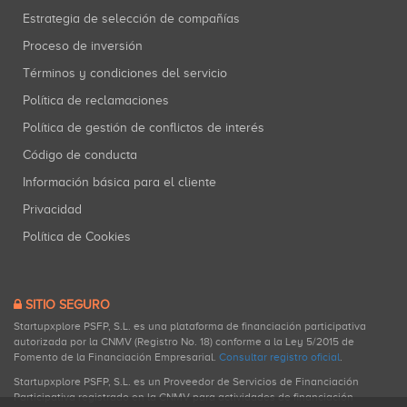
Estrategia de selección de compañías
Proceso de inversión
Términos y condiciones del servicio
Política de reclamaciones
Política de gestión de conflictos de interés
Código de conducta
Información básica para el cliente
Privacidad
Política de Cookies
SITIO SEGURO
Startupxplore PSFP, S.L. es una plataforma de financiación participativa
autorizada por la CNMV (Registro No. 18) conforme a la Ley 5/2015 de
Fomento de la Financiación Empresarial.
Consultar registro oficial
.
Startupxplore PSFP, S.L. es un Proveedor de Servicios de Financiación
Participativa registrado en la CNMV para actividades de financiación