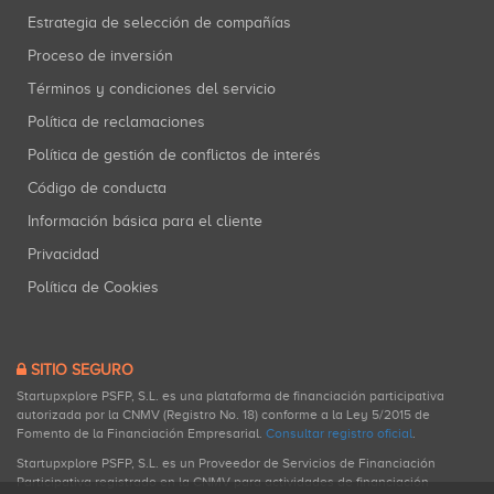
Estrategia de selección de compañías
Proceso de inversión
Términos y condiciones del servicio
Política de reclamaciones
Política de gestión de conflictos de interés
Código de conducta
Información básica para el cliente
Privacidad
Política de Cookies
SITIO SEGURO
Startupxplore PSFP, S.L. es una plataforma de financiación participativa
autorizada por la CNMV (Registro No. 18) conforme a la Ley 5/2015 de
Fomento de la Financiación Empresarial.
Consultar registro oficial
.
Startupxplore PSFP, S.L. es un Proveedor de Servicios de Financiación
Participativa registrado en la CNMV para actividades de financiación