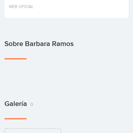
Invertir
WEB OFICIAL
Sobre Barbara Ramos
Galería
0