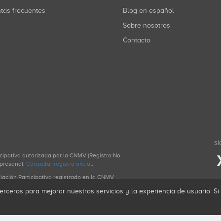
ntas frecuentes
Blog en español
Sobre nosotros
Contacto
SÍ
icipativa autorizada por la CNMV (Registro No.
presarial.
Consultar registro oficial
.
ciación Participativa registrado en la CNMV
erceros para mejorar nuestros servicios y la experiencia de usuario. S