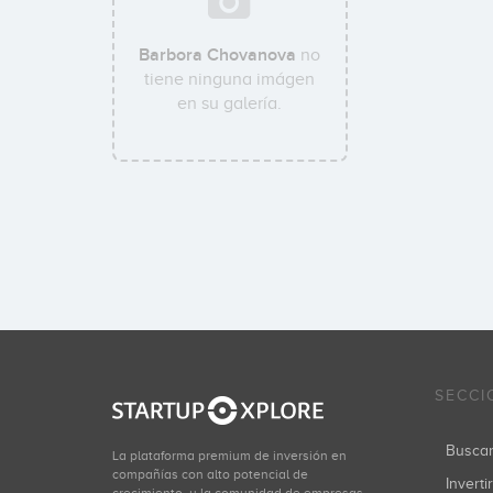
Barbora Chovanova
no
tiene ninguna imágen
en su galería.
SECCI
Busca
La plataforma premium de inversión en
compañías con alto potencial de
Inverti