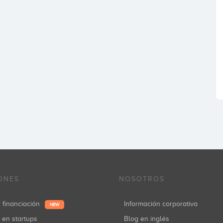
ONES
NOSOTROS
r financiación
Información corporativa
NEW
r en startups
Blog en inglés