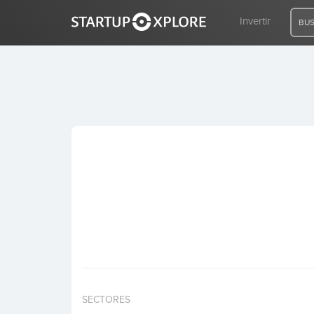
Invertir
BUS
BUSCO FINANCIACIÓN
REGISTRO
ACCESO
Inicio
Invertir
SECTORES