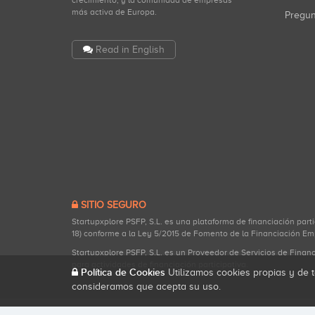
crecimiento, y la comunidad de empresas
más activa de Europa.
Pregu
Read in English
SITIO SEGURO
Startupxplore PSFP, S.L. es una plataforma de financiación part
18) conforme a la Ley 5/2015 de Fomento de la Financiación Em
Startupxplore PSFP, S.L. es un Proveedor de Servicios de Finan
para actividades de financiación participativa.
Política de Cookies
Utilizamos cookies propias y de t
consideramos que acepta su uso.