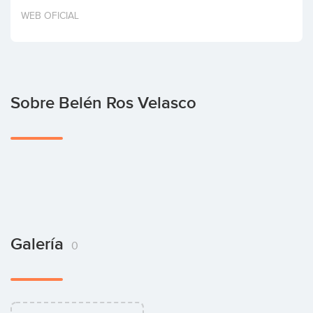
Invertir
WEB OFICIAL
Sobre Belén Ros Velasco
Galería
0