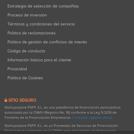
Estrategia de selección de compañías
Proceso de inversión
Términos y condiciones del servicio
Política de reclamaciones
Política de gestión de conflictos de interés
Código de conducta
Información básica para el cliente
Privacidad
Política de Cookies
SITIO SEGURO
Startupxplore PSFP, S.L. es una plataforma de financiación participativa
autorizada por la CNMV (Registro No. 18) conforme a la Ley 5/2015 de
Fomento de la Financiación Empresarial.
Consultar registro oficial
.
Startupxplore PSFP, S.L. es un Proveedor de Servicios de Financiación
Participativa registrado en la CNMV para actividades de financiación